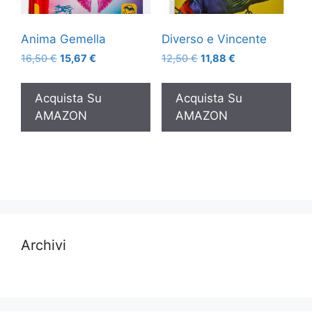
Anima Gemella
Diverso e Vincente
Il
Il
Il
Il
16,50
€
15,67
€
12,50
€
11,88
€
prezzo
prezzo
prezzo
prezzo
originale
attuale
originale
attuale
Acquista Su
Acquista Su
era:
è:
era:
è:
AMAZON
AMAZON
16,50 €.
15,67 €.
12,50 €.
11,88 €.
Archivi