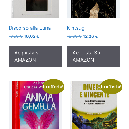
Discorso alla Luna
Kintsugi
Il
Il
Il
Il
17,50
€
16,62
€
12,90
€
12,26
€
prezzo
prezzo
prezzo
prezzo
originale
attuale
originale
attuale
Acquista su
Acquista Su
era:
è:
era:
è:
AMAZON
AMAZON
17,50 €.
16,62 €.
12,90 €.
12,26 €.
In offerta!
In offerta!