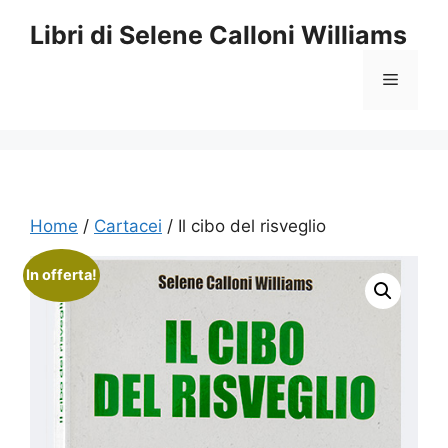
Vai
Libri di Selene Calloni Williams
al
contenuto
Menu
Home
/
Cartacei
/ Il cibo del risveglio
In offerta!